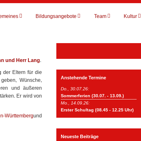
TSCH
gemeines
Bildungsangebote
Team
Kultur
hn und Herr Lang
.
 der Eltern für die
Anstehende Termine
u geben, Wünsche,
eren und äußeren
Do., 30.07.26:
tärken. Er wird von
Sommerferien (30.07. - 13.09.)
Mo., 14.09.26:
Erster Schultag (08.45 - 12.25 Uhr)
en-Württemberg
und
Neueste Beiträge