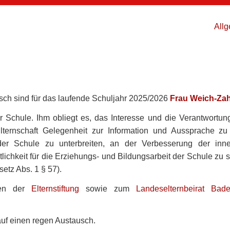
GEMEINSCHAFTSSCHULE KE
All
tsch sind für das laufende Schuljahr 2025/2026
Frau Weich-Za
er Schule. Ihm obliegt es, das Interesse und die Verantwortung
ternschaft Gelegenheit zur Information und Aussprache z
er Schule zu unterbreiten, an der Verbesserung der inn
lichkeit für die Erziehungs- und Bildungsarbeit der Schule zu s
etz Abs. 1 § 57).
iten der
Elternstiftung
sowie zum
Landeselternbeirat Bad
auf einen regen Austausch.