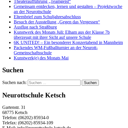
Theateraufführung „Teamgeist“
Gemeinsam entdecken, lernen und gestalten – Projektwoche
an der Neurottschule
Elternbrief zum Schuljahresabschluss
Besuch der Ausstellung „Gegen das Vergessen“
Ausflug nach Straßburg
Kunstwerk des Monats Juli: Elham aus der Klasse 7b
überzeugt mit ihrer Sicht auf unsere Schule
6K UNITED! – Ein besonderer Konzertabend in Mannheim
Packendes WM-Fußballturnier an der Neurott-
Gemeinschaftsschule
Kunstwerk(e) des Monats Mai
Suchen
Suchen nach:
Neurottschule Ketsch
Gartenstr. 31
68775 Ketsch
Telefon: (06202) 85934-0
Telefax: (06202) 85934-109
E-Mail: info@neurottschule-ketsch.de