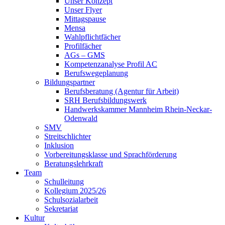
Unser Konzept
Unser Flyer
Mittagspause
Mensa
Wahlpflichtfächer
Profilfächer
AGs – GMS
Kompetenzanalyse Profil AC
Berufswegeplanung
Bildungspartner
Berufsberatung (Agentur für Arbeit)
SRH Berufsbildungswerk
Handwerkskammer Mannheim Rhein-Neckar-
Odenwald
SMV
Streitschlichter
Inklusion
Vorbereitungsklasse und Sprachförderung
Beratungslehrkraft
Team
Schulleitung
Kollegium 2025/26
Schulsozialarbeit
Sekretariat
Kultur