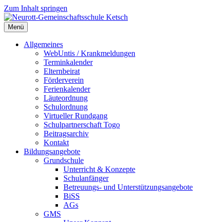
Zum Inhalt springen
Menü
Neurott-Gemeinschaftsschule Ketsch
Allgemeines
WebUntis / Krankmeldungen
Terminkalender
Elternbeirat
Förderverein
Ferienkalender
Läuteordnung
Schulordnung
Virtueller Rundgang
Schulpartnerschaft Togo
Beitragsarchiv
Kontakt
Bildungsangebote
Grundschule
Unterricht & Konzepte
Schulanfänger
Betreuungs- und Unterstützungsangebote
BiSS
AGs
GMS