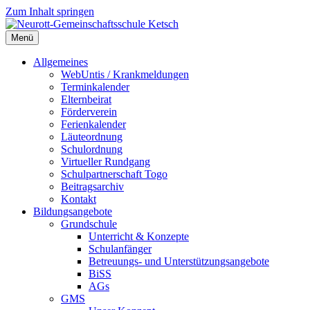
Zum Inhalt springen
Menü
Neurott-Gemeinschaftsschule Ketsch
Allgemeines
WebUntis / Krankmeldungen
Terminkalender
Elternbeirat
Förderverein
Ferienkalender
Läuteordnung
Schulordnung
Virtueller Rundgang
Schulpartnerschaft Togo
Beitragsarchiv
Kontakt
Bildungsangebote
Grundschule
Unterricht & Konzepte
Schulanfänger
Betreuungs- und Unterstützungsangebote
BiSS
AGs
GMS