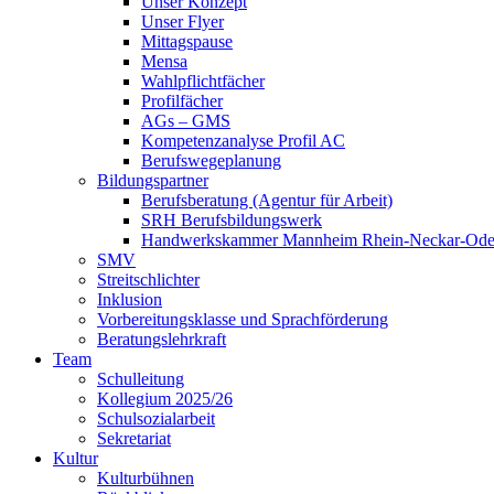
Unser Konzept
Unser Flyer
Mittagspause
Mensa
Wahlpflichtfächer
Profilfächer
AGs – GMS
Kompetenzanalyse Profil AC
Berufswegeplanung
Bildungspartner
Berufsberatung (Agentur für Arbeit)
SRH Berufsbildungswerk
Handwerkskammer Mannheim Rhein-Neckar-Od
SMV
Streitschlichter
Inklusion
Vorbereitungsklasse und Sprachförderung
Beratungslehrkraft
Team
Schulleitung
Kollegium 2025/26
Schulsozialarbeit
Sekretariat
Kultur
Kulturbühnen