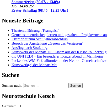
Sommerferien (30.07. - 13.09.)
Mo., 14.09.26:
Erster Schultag (08.45 - 12.25 Uhr)
Neueste Beiträge
Theateraufführung „Teamgeist“
Gemeinsam entdecken, lernen und gestalten – Projektwoche an
Elternbrief zum Schuljahresabschluss
Besuch der Ausstellung „Gegen das Vergessen“
Ausflug nach Straßburg
Kunstwerk des Monats Juli: Elham aus der Klasse 7b überzeugt 
6K UNITED! – Ein besonderer Konzertabend in Mannheim
Packendes WM-Fußballturnier an der Neurott-Gemeinschaftssc
Kunstwerk(e) des Monats Mai
Suchen
Suchen nach:
Neurottschule Ketsch
Gartenstr. 31