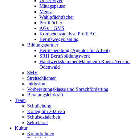
Unser Flyer
Mittagspause
Mensa
Wahlpflichtfächer
Profilfächer
AGs – GMS
Kompetenzanalyse Profil AC
Berufswegeplanung
Bildungspartner
Berufsberatung (Agentur für Arbeit)
SRH Berufsbildungswerk
Handwerkskammer Mannheim Rhein-Neckar-
Odenwald
SMV
Streitschlichter
Inklusion
Vorbereitungsklasse und Sprachförderung
Beratungslehrkraft
Team
Schulleitung
Kollegium 2025/26
Schulsozialarbeit
Sekretariat
Kultur
Kulturbühnen