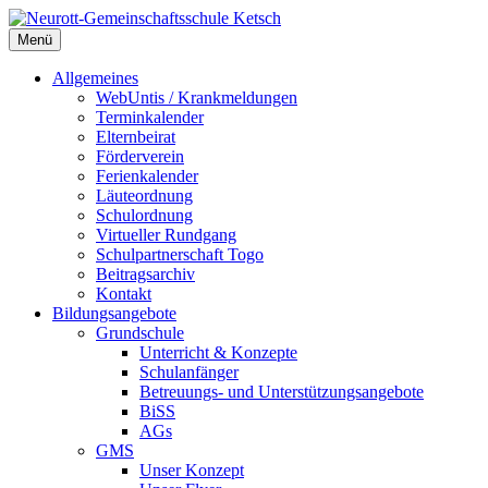
Zum
Inhalt
Menü
Neurott-Gemeinschaftsschule Ketsch
springen
Allgemeines
WebUntis / Krankmeldungen
Terminkalender
Elternbeirat
Förderverein
Ferienkalender
Läuteordnung
Schulordnung
Virtueller Rundgang
Schulpartnerschaft Togo
Beitragsarchiv
Kontakt
Bildungsangebote
Grundschule
Unterricht & Konzepte
Schulanfänger
Betreuungs- und Unterstützungsangebote
BiSS
AGs
GMS
Unser Konzept