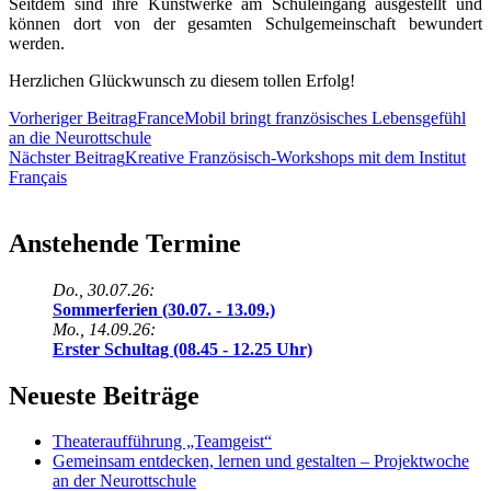
Seitdem sind ihre Kunstwerke am Schuleingang ausgestellt und
können dort von der gesamten Schulgemeinschaft bewundert
werden.
Herzlichen Glückwunsch zu diesem tollen Erfolg!
Beitragsnavigation
Vorheriger Beitrag
FranceMobil bringt französisches Lebensgefühl
an die Neurottschule
Nächster Beitrag
Kreative Französisch-Workshops mit dem Institut
Français
Anstehende Termine
Do., 30.07.26:
Sommerferien (30.07. - 13.09.)
Mo., 14.09.26:
Erster Schultag (08.45 - 12.25 Uhr)
Neueste Beiträge
Theateraufführung „Teamgeist“
Gemeinsam entdecken, lernen und gestalten – Projektwoche
an der Neurottschule