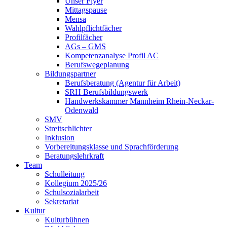
Unser Flyer
Mittagspause
Mensa
Wahlpflichtfächer
Profilfächer
AGs – GMS
Kompetenzanalyse Profil AC
Berufswegeplanung
Bildungspartner
Berufsberatung (Agentur für Arbeit)
SRH Berufsbildungswerk
Handwerkskammer Mannheim Rhein-Neckar-
Odenwald
SMV
Streitschlichter
Inklusion
Vorbereitungsklasse und Sprachförderung
Beratungslehrkraft
Team
Schulleitung
Kollegium 2025/26
Schulsozialarbeit
Sekretariat
Kultur
Kulturbühnen