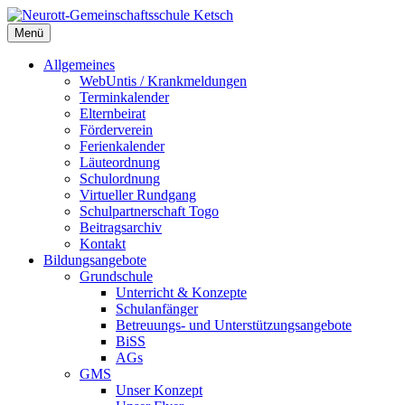
Zum
Inhalt
Menü
Neurott-Gemeinschaftsschule Ketsch
springen
Allgemeines
WebUntis / Krankmeldungen
Terminkalender
Elternbeirat
Förderverein
Ferienkalender
Läuteordnung
Schulordnung
Virtueller Rundgang
Schulpartnerschaft Togo
Beitragsarchiv
Kontakt
Bildungsangebote
Grundschule
Unterricht & Konzepte
Schulanfänger
Betreuungs- und Unterstützungsangebote
BiSS
AGs
GMS
Unser Konzept