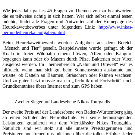
Wie jedes Jahr galt es 45 Fragen zu Themen von zu beantworten,
die es teilweise richtig in sich hatten. Wer sich selbst einmal testen
möchte, findet alle Fragen und Antworten auf der Homepage des
Heurekawettbewerbes unter folgendem Link:
http://www.inkas-
berlin.de/heureka_aufgaben.html
Beim Heurekawettbewerb werden Aufgaben aus dem Bereich
„Mensch und Tier“ gestellt. Beispielsweise wurde gefragt, ob der
Koala in freier Wildbahn einem Löwen, Affen oder Känguru
begegnen kann oder ob Masern durch Pilze, Bakterien oder Viren
ausgelöst werden. Im Themenbereich „Natur und Umwelt“ war es
hilfreich, wenn man sich gut beim Sonnensystem auskannte und
wusste, ob Datteln an Bäumen, Sträuchern oder Palmen wachsen.
Und zu guter Letzt musste man in „Technik und Fortschritt“ noch
Grundkenntnisse übers Internet und zum GPS haben.
Zweiter Sieger auf Landesebene Nikos Tourgaidis
Der zweite Preis auf der Landesebene von Baden-Württemberg ging
an einen Schüler der Neurottschule. Für seine herausragenden
Leistungen gratulieren wir dem Viertklässler Nikos Tourgaidis.
Natürlich sind wir stolz auf alle unsere Preisträgerinnen und
Preisträger und freuen uns mit ihnen über die tollen Erfolge. Jeder