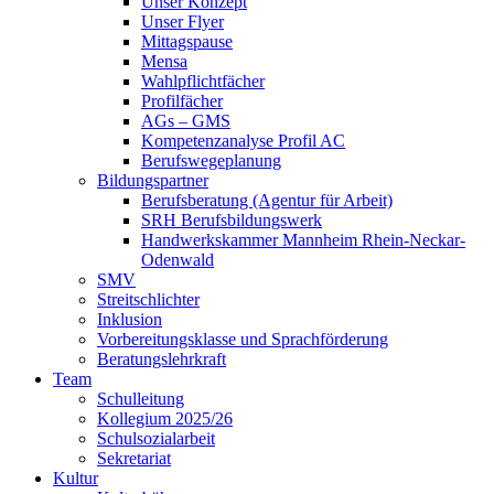
Unser Konzept
Unser Flyer
Mittagspause
Mensa
Wahlpflichtfächer
Profilfächer
AGs – GMS
Kompetenzanalyse Profil AC
Berufswegeplanung
Bildungspartner
Berufsberatung (Agentur für Arbeit)
SRH Berufsbildungswerk
Handwerkskammer Mannheim Rhein-Neckar-
Odenwald
SMV
Streitschlichter
Inklusion
Vorbereitungsklasse und Sprachförderung
Beratungslehrkraft
Team
Schulleitung
Kollegium 2025/26
Schulsozialarbeit
Sekretariat
Kultur