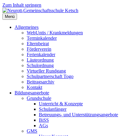
Zum Inhalt springen
Menü
Neurott-Gemeinschaftsschule Ketsch
Allgemeines
WebUntis / Krankmeldungen
Terminkalender
Elternbeirat
Förderverein
Ferienkalender
Läuteordnung
Schulordnung
Virtueller Rundgang
Schulpartnerschaft Togo
Beitragsarchiv
Kontakt
Bildungsangebote
Grundschule
Unterricht & Konzepte
Schulanfänger
Betreuungs- und Unterstützungsangebote
BiSS
AGs
GMS