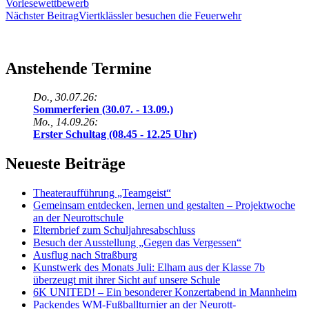
Vorlesewettbewerb
Nächster Beitrag
Viertklässler besuchen die Feuerwehr
Anstehende Termine
Do., 30.07.26:
Sommerferien (30.07. - 13.09.)
Mo., 14.09.26:
Erster Schultag (08.45 - 12.25 Uhr)
Neueste Beiträge
Theateraufführung „Teamgeist“
Gemeinsam entdecken, lernen und gestalten – Projektwoche
an der Neurottschule
Elternbrief zum Schuljahresabschluss
Besuch der Ausstellung „Gegen das Vergessen“
Ausflug nach Straßburg
Kunstwerk des Monats Juli: Elham aus der Klasse 7b
überzeugt mit ihrer Sicht auf unsere Schule
6K UNITED! – Ein besonderer Konzertabend in Mannheim
Packendes WM-Fußballturnier an der Neurott-