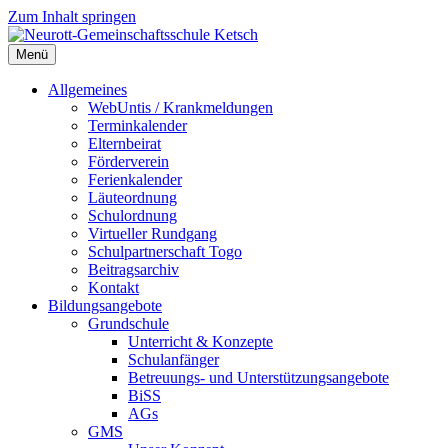
Zum Inhalt springen
Menü
Neurott-Gemeinschaftsschule Ketsch
Allgemeines
WebUntis / Krankmeldungen
Terminkalender
Elternbeirat
Förderverein
Ferienkalender
Läuteordnung
Schulordnung
Virtueller Rundgang
Schulpartnerschaft Togo
Beitragsarchiv
Kontakt
Bildungsangebote
Grundschule
Unterricht & Konzepte
Schulanfänger
Betreuungs- und Unterstützungsangebote
BiSS
AGs
GMS