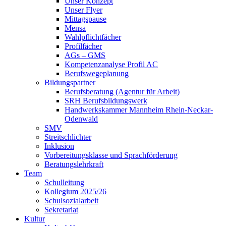
Unser Konzept
Unser Flyer
Mittagspause
Mensa
Wahlpflichtfächer
Profilfächer
AGs – GMS
Kompetenzanalyse Profil AC
Berufswegeplanung
Bildungspartner
Berufsberatung (Agentur für Arbeit)
SRH Berufsbildungswerk
Handwerkskammer Mannheim Rhein-Neckar-
Odenwald
SMV
Streitschlichter
Inklusion
Vorbereitungsklasse und Sprachförderung
Beratungslehrkraft
Team
Schulleitung
Kollegium 2025/26
Schulsozialarbeit
Sekretariat
Kultur