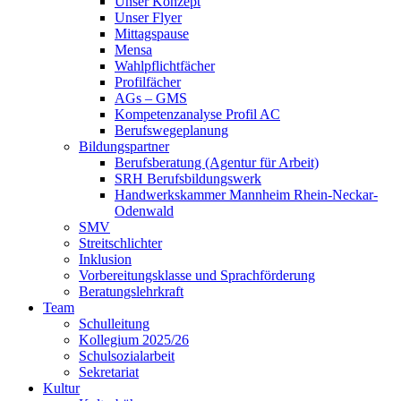
Unser Konzept
Unser Flyer
Mittagspause
Mensa
Wahlpflichtfächer
Profilfächer
AGs – GMS
Kompetenzanalyse Profil AC
Berufswegeplanung
Bildungspartner
Berufsberatung (Agentur für Arbeit)
SRH Berufsbildungswerk
Handwerkskammer Mannheim Rhein-Neckar-
Odenwald
SMV
Streitschlichter
Inklusion
Vorbereitungsklasse und Sprachförderung
Beratungslehrkraft
Team
Schulleitung
Kollegium 2025/26
Schulsozialarbeit
Sekretariat
Kultur