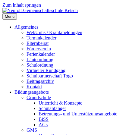
Zum Inhalt springen
Menü
Neurott-Gemeinschaftsschule Ketsch
Allgemeines
WebUntis / Krankmeldungen
Terminkalender
Elternbeirat
Förderverein
Ferienkalender
Läuteordnung
Schulordnung
Virtueller Rundgang
Schulpartnerschaft Togo
Beitragsarchiv
Kontakt
Bildungsangebote
Grundschule
Unterricht & Konzepte
Schulanfänger
Betreuungs- und Unterstützungsangebote
BiSS
AGs
GMS