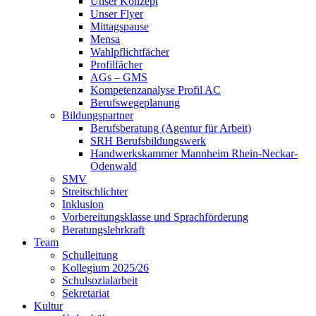
Unser Konzept
Unser Flyer
Mittagspause
Mensa
Wahlpflichtfächer
Profilfächer
AGs – GMS
Kompetenzanalyse Profil AC
Berufswegeplanung
Bildungspartner
Berufsberatung (Agentur für Arbeit)
SRH Berufsbildungswerk
Handwerkskammer Mannheim Rhein-Neckar-
Odenwald
SMV
Streitschlichter
Inklusion
Vorbereitungsklasse und Sprachförderung
Beratungslehrkraft
Team
Schulleitung
Kollegium 2025/26
Schulsozialarbeit
Sekretariat
Kultur