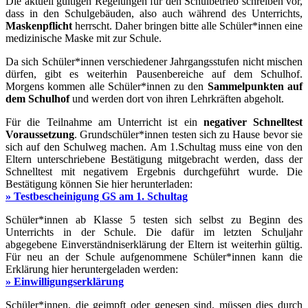
Die aktuell gültigen Regelungen für den Schulbetrieb schreiben vor,
dass in den Schulgebäuden, also auch während des Unterrichts,
Maskenpflicht
herrscht. Daher bringen bitte alle Schüler*innen eine
medizinische Maske mit zur Schule.
Da sich Schüler*innen verschiedener Jahrgangsstufen nicht mischen
dürfen, gibt es weiterhin Pausenbereiche auf dem Schulhof.
Morgens kommen alle Schüler*innen zu den
Sammelpunkten auf
dem Schulhof
und werden dort von ihren Lehrkräften abgeholt.
Für die Teilnahme am Unterricht ist ein
negativer Schnelltest
Voraussetzung
. Grundschüler*innen testen sich zu Hause bevor sie
sich auf den Schulweg machen. Am 1.Schultag muss eine von den
Eltern unterschriebene Bestätigung mitgebracht werden, dass der
Schnelltest mit negativem Ergebnis durchgeführt wurde. Die
Bestätigung können Sie hier herunterladen:
» Testbescheinigung GS am 1. Schultag
Schüler*innen ab Klasse 5 testen sich selbst zu Beginn des
Unterrichts in der Schule. Die dafür im letzten Schuljahr
abgegebene Einverständniserklärung der Eltern ist weiterhin gültig.
Für neu an der Schule aufgenommene Schüler*innen kann die
Erklärung hier heruntergeladen werden:
» Einwilligungserklärung
Schüler*innen, die geimpft oder genesen sind, müssen dies durch