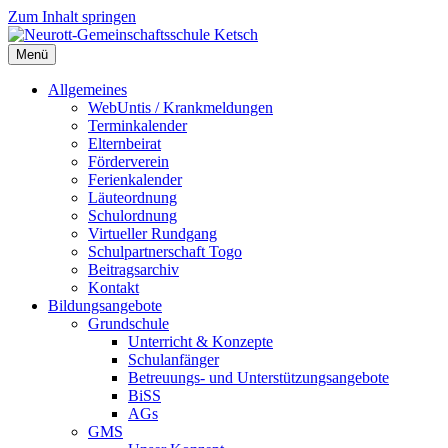
Zum Inhalt springen
Menü
Neurott-Gemeinschaftsschule Ketsch
Allgemeines
WebUntis / Krankmeldungen
Terminkalender
Elternbeirat
Förderverein
Ferienkalender
Läuteordnung
Schulordnung
Virtueller Rundgang
Schulpartnerschaft Togo
Beitragsarchiv
Kontakt
Bildungsangebote
Grundschule
Unterricht & Konzepte
Schulanfänger
Betreuungs- und Unterstützungsangebote
BiSS
AGs
GMS