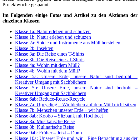
Projektwoche gespannt.
Im Folgenden einige Fotos und Artikel zu den Aktionen der
einzelnen Klassen
Klasse 1a: Natur erleben und schützen
Klasse 1b: Natur erleben und schützen
Klasse 2a: Spiele und Instrumente aus Müll herstellen
Klasse 2b: Insekten
Klasse 3a: Die Reise eines T-Shirts
Klasse 3b: Die Reise eines T-Shirts
Klasse 4a: Wohin mit dem Müll?
Klasse 4b: Wohin mit dem Müll?
Klasse 5a: Unsere Erde, unsere Natur sind bedroht –
Kreativer Umgang mit Sachbüchern
Klasse 5b: Unsere Erde, unsere Natur sind bedroht –
Kreativer Umgang mit Sachbüchern
Klasse 6ab: Reduce-Reuse-Recycle
Klasse 7a: Upcycling – Wir bleiben auf dem Müll nicht sitzen
Klasse 7b: Menschen unserer Erde – wir helfen
Klasse 8ab: Koobo – Sitzbank mit Hochbeet
Klasse 8a: Musikalische Reise
Klasse 8b: Kulinarische Reise
Klasse 9ab: Früher – Jetzt – Dann
Klasse 10a: Unserer Erde und wir – Eine Betrachtung aus der