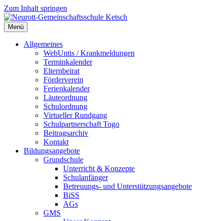
Zum Inhalt springen
Menü
Neurott-Gemeinschaftsschule Ketsch
Allgemeines
WebUntis / Krankmeldungen
Terminkalender
Elternbeirat
Förderverein
Ferienkalender
Läuteordnung
Schulordnung
Virtueller Rundgang
Schulpartnerschaft Togo
Beitragsarchiv
Kontakt
Bildungsangebote
Grundschule
Unterricht & Konzepte
Schulanfänger
Betreuungs- und Unterstützungsangebote
BiSS
AGs
GMS