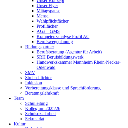
Unser Konzept
Unser Flyer
Mittagspause
Mensa
Wahlpflichtfächer
Profilfächer
AGs – GMS
Kompetenzanalyse Profil AC
Berufswegeplanung
Bildungspartner
Berufsberatung (Agentur für Arbeit)
SRH Berufsbildungswerk
Handwerkskammer Mannheim Rhein-Neckar-
Odenwald
SMV
Streitschlichter
Inklusion
Vorbereitungsklasse und Sprachförderung
Beratungslehrkraft
Team
Schulleitung
Kollegium 2025/26
Schulsozialarbeit
Sekretariat
Kultur